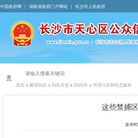
中国政府网
|
湖南省政府门户网站
|
长沙市人民政府
首页
>
解读回应
>
回应关切
>
2022年
>
环境污染和生态破坏
这些禁捕
发布时间 