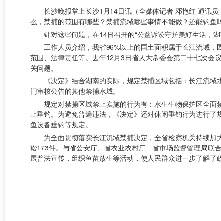
长沙晚报掌上长沙1月14日讯（全媒体记者 邓艳红 通
么，禁捕的范围有哪些？禁捕流域哪些事情不能做？还能钓鱼
针对这些问题，在14日召开的“公益诉讼守护美好生活，
工作人员介绍，我省96%以上的国土面积属于长江流域，
范围、法律责任等。去年12月3日省人大常委会第二十七次会
关问题。
《决定》结合湖南的实际，规定禁捕区域包括：长江流域
门审核公告的其他禁捕水域。
规定对禁捕区域禁止实施的行为有：水生生物保护区全面
止垂钓。为避免普遍违法，《决定》还对休闲垂钓行为进行了
鱼设备垂钓等规定。
为全面贯彻落实长江流域禁捕决定，全省检察机关持续加大
讼173件。与省公安厅、省农业农村厅、省市场监督管理局联
展普法宣传，组织鱼苗放生等活动，使人民群众进一步了解了