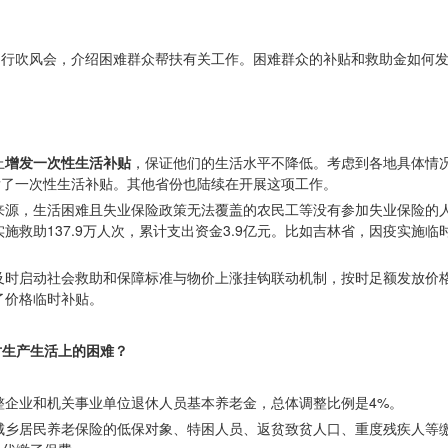
例行吹风会，介绍困难群众帮扶有关工作。困难群众的补贴和救助金如何
上
增发一次性生活补贴
，保证他们的生活水平不降低。考虑到各地具体情
发了一次性生活补贴。其他省份也陆续在开展这项工作。
来源，生活困难且失业保险政策无法覆盖的农民工等没有参加失业保险的
救助137.9万人次，累计支出资金3.9亿元。比如吉林省，因疫实施临时
及时启动社会救助和保障标准与物价上涨挂钩联动机制，
按时足额发放价
了价格临时补贴。
对生产生活上的困难？
整企业和机关事业单位退休人员基本养老金，总体调整比例是4%。
城乡居民养老保险的低保对象、特困人员、返贫致贫人口、重度残疾人等