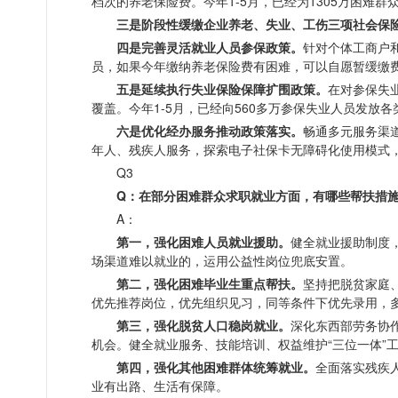
档次的养老保险费。今年1-5月，已经为1305万困难群
三是阶段性缓缴企业养老、失业、工伤三项社会保
四是完善灵活就业人员参保政策。
针对个体工商户
员，如果今年缴纳养老保险费有困难，可以自愿暂缓缴
五是延续执行失业保险保障扩围政策。
在对参保失
覆盖。今年1-5月，已经向560多万参保失业人员发放各
六是优化经办服务推动政策落实。
畅通多元服务渠道
年人、残疾人服务，探索电子社保卡无障碍化使用模式
Q3
Q：在部分困难群众求职就业方面，有哪些帮扶措
A：
第一，强化困难人员就业援助。
健全就业援助制度
场渠道难以就业的，运用公益性岗位兜底安置。
第二，强化困难毕业生重点帮扶。
坚持把脱贫家庭
优先推荐岗位，优先组织见习，同等条件下优先录用，
第三，强化脱贫人口稳岗就业。
深化东西部劳务协
机会。健全就业服务、技能培训、权益维护“三位一体”
第四，强化其他困难群体统筹就业。
全面落实残疾
业有出路、生活有保障。