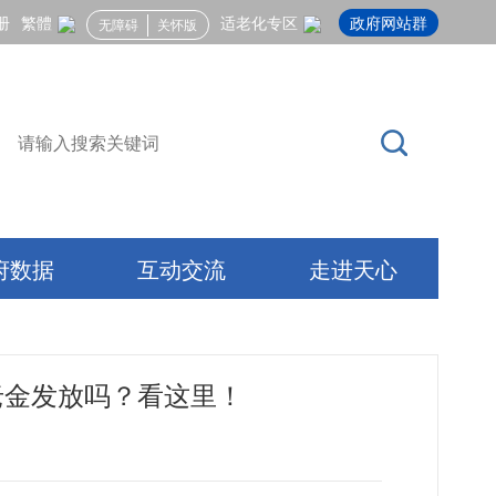
册
繁體
适老化专区
政府网站群
无障碍
关怀版
府数据
互动交流
走进天心
老金发放吗？看这里！