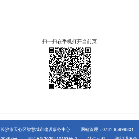
扫一扫在手机打开当前页
：长沙市天心区智慧城市建设事务中心
网站管理：0731-85898801
00494号
湘ICP备2025143453号-2
站点地图
部门通讯录