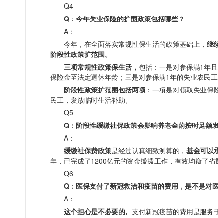
Q4
Q：今年失业保险的扩围政策包括哪些？
A：
今年，在全面落实常规性保生活的政策基础上，
继
阶段性政策扩范围
。
三项常规性政策保生活
，
包括：
一是
对参保满1年
保险金至法定退休年龄；
三是
对参保满1年的失业农民
阶段性政策扩范围
包括两项
：
一项是
对领取失业保
民工，发放临时生活补助。
Q5
Q：阶段性缓缴社保政策会影响养老金的按时足额
A：
缓缴社保费政策
是经过认真细致测算的，
基金可以
年，已完成了1200亿元的资金缴拨工作，有效均衡了
Q6
Q：医保支付了新冠救治和疫苗的费用，是不是对
A：
这个担心是不必要的。
支付新冠疫苗的费用是服务