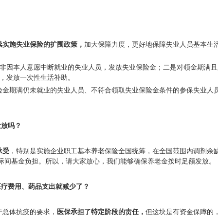
续实施失业保险的扩围政策
，
加大保障力度，更好地保障失业人员基本生
且非因本人意愿中断就业的失业人员，发放失业保险金；
二是
对领金期满且
工，发放一次性生活补助。
险金期满仍未就业的失业人员、不符合领取失业保险金条件的参保失业人
发放吗？
承受
，特别是实施企业职工基本养老保险全国统筹，在全国范围内调剂余
省际间基金负担。所以，请大家放心，我们能够确保养老金按时足额发放。
医疗费用、药品支出就减少了？
于总体抗疫的要求，
医保承担了特定阶段的责任
，
但这块是有资金保障的