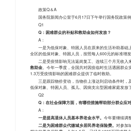
政策Q＆A
国务院新闻办公室于6月17日下午举行国务院政策
Q1
Q：困难群众的补贴和救助金如何发放？
A：
一是为低保对象、特困人员在原来的生活补助基础
全区的低保对象、特困人员，按照每人600元的标准增
二是受疫情影响无法返岗复工、连续三个月无收入
救助金
。今年一季度，全国共对因疫临时生活遇困群众实施
1.3万受疫情影响的困难群众提供了临时救助。
三是跟踪物价变动，当物价上涨达到启动条件时，
低保对象、特困人员、孤儿、因病支出型困难家庭发放
Q2
Q：在社会保障方面，有哪些措施帮助部分群众应
A：
一是提高退休人员基本养老金水平。
今年要继续调
二是为困难群众代缴城乡居民养老保险费。
对参加