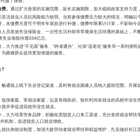
众代缴了保费。
险费。
通过扩大政策的实施范围，延长实施期限，加大稳岗政策支持力度
和灵活就业人员抗风险能力较弱、当前参保缴费压力较大的情况，明确以
费，未缴费月度可于明年年底前进行补缴，缴费年限累计计算，不影响今
业人员发放失业保险金、一次性生活补助等常规保生活待遇的基础上，不
类失业保险待遇334亿元。
，大力推进“不见面”服务、“跨省通办”、社保“适老化”服务等一系列便
，为困难群众提供更加便捷的服务。
施？
，畅通线上线下失业登记渠道，及时将就业困难人员纳入援助范围。开展
、低保家庭、零就业家庭，以及有残疾的、较长时间未就业的高校毕业生
多措并举促进高校毕业生就业。
作，大力培育劳务品牌，积极拓宽脱贫人口务工渠道，充分发挥就业帮扶
工作机制，促进脱贫人口就业增收。
人按比例就业制度，加强大龄劳动者就业帮扶和权益维护，扎实做好长江