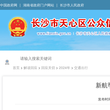
中国政府网
|
湖南省政府门户网站
|
长沙市人民政府
首页
>
解读回应
>
回应关切
>
2024年
>
交通出行
新航
发布时间 