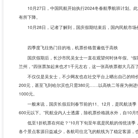
10月27日，中国民航开始执行2024冬春航季航班计划
有所下降。
10月28日，记者了解到，国庆假期结束后，国内民航市
四季度飞往热门目的地，机票价格普遍低于高铁
国庆假期后，长沙市民吴女士一直在观望何时休年假。“假
兰州，“四张票加起来也才1千元左右，这一张高铁票都大几百
不仅仅是吴女士，不少网友也在社交平台上晒出自己的特价机
200元，甚至飞到哈尔滨也只需380元……以高铁二等座为例进
1000元。
一般来说，国庆长假后到春节前的11、12月，是民航淡
600元以下。”民航业内人士透露，除机票价格跳水外，自10
低至1折机票在何处？“10月下旬至年底是民航的传统淡
各个景点客源日益减少，各航司往北飞的航线为了稳定客源，