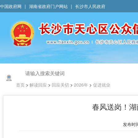
中国政府网
|
湖南省政府门户网站
|
长沙市人民政府
首页
>
解读回应
>
回应关切
>
2026年
>
促进就业
春风送岗！湖
发布时间 