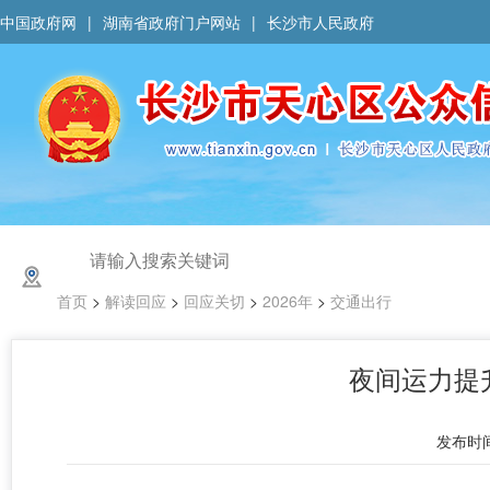
中国政府网
|
湖南省政府门户网站
|
长沙市人民政府
首页
>
解读回应
>
回应关切
>
2026年
>
交通出行
夜间运力提
发布时间 