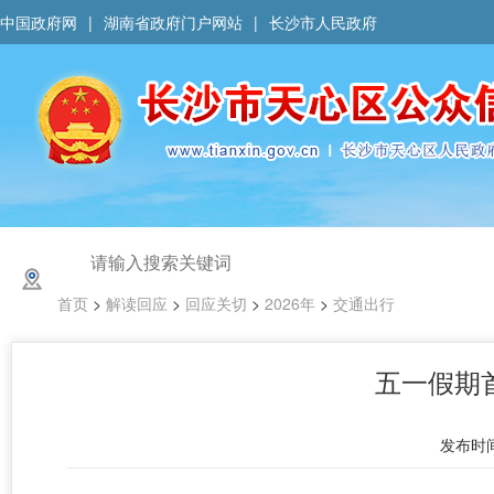
中国政府网
|
湖南省政府门户网站
|
长沙市人民政府
首页
>
解读回应
>
回应关切
>
2026年
>
交通出行
五一假期
发布时间 