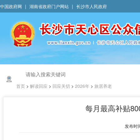
中国政府网
|
湖南省政府门户网站
|
长沙市人民政府
首页
>
解读回应
>
回应关切
>
2026年
>
旅居养老
每月最高补贴80
发布时间 