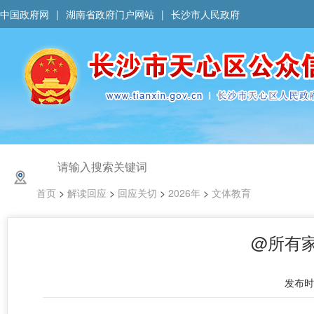
中国政府网
|
湖南省政府门户网站
|
长沙市人民政府
首页
>
解读回应
>
回应关切
>
2026年
>
文体教育
@所有
发布时间 