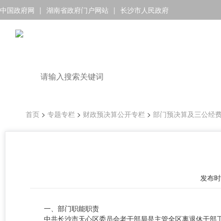
中国政府网
|
湖南省政府门户网站
|
长沙市人民政府
首页
>
专题专栏
>
财政预决算公开专栏
>
部门预决算及三公经
发布时间 
一、部门职能职责
中共长沙市天心区委员会老干部局是主管全区离退休干部工作的