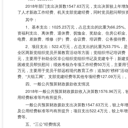
2018年部门支出决算数1547.63万元，支出决算较上
了人才新政工作经费、机关支部党建经费，同时党员慰问帮扶
其中：
1、基本支出：1025.23万元，占总支出的比重为66.
资福利支出、离休费、退休费、抚恤金、奖励金、住房公积金、
电费、差旅费、维修（护）费、会议费、培训费、公务接待费
2、项目支出：522.4万元，占总支出的比重为33.7
全区两新党组织党员开展教育活动等方面；党组织书记培训费（
元，主要用于补助全区非公组织党组织书记及党建专干；新建党组
困难党员帮扶慰问；绩效考核办专项工作经费50万元，主要用
万元，主要用于党员干部远程现代教育工作；追加的“榜样”活
费、“大组工网”、支部党建经费等其他专项经费127.09万元；
四、一般公共预算财政拨款收支情况
2018年一般公共预算财政拨款收入决算数1576.96万
用经费标准等均有所提升。
一般公共预算财政拨款支出决算数1547.63万元，较上年增
及公用经费标准等均有所提升；项目支出522.4万元，较上年
费等。
五、“三公”经费情况