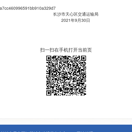
5e9a7cc460996591bb910a329d7
区交通运输局
9月30日
扫一扫在手机打开当前页