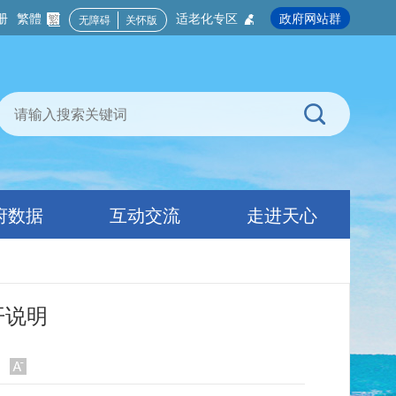
册
繁體
适老化专区
政府网站群
无障碍
关怀版
府数据
互动交流
走进天心
开说明