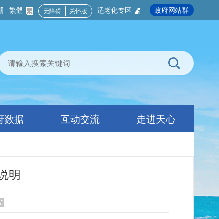
册
繁體
适老化专区
政府网站群
无障碍
关怀版
府数据
互动交流
走进天心
说明