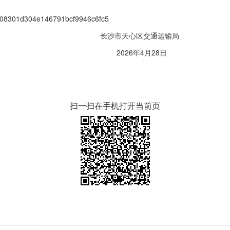
b0808301d304e146791bcf9946c6fc5
区交通运输局
年4月28日
扫一扫在手机打开当前页