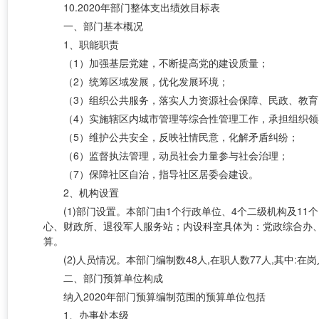
10.2020年部门整体支出绩效目标表
一、部门基本概况
1、职能职责
（
1）加强基层党建，不断提高党的建设质量；
（
2）统筹区域发展，优化发展环境；
（
3）组织公共服务，落实人力资源社会保障、民政、教
（
4）实施辖区内城市管理等综合性管理工作，承担组织
（
5）维护公共安全，反映社情民意，化解矛盾纠纷；
（
6）监督执法管理，动员社会力量参与社会治理；
（
7）保障社区自治，指导社区居委会建设。
2、机构设置
(1)部门设置。本部门由
1
个行政单位
、
4
个二级机构
及
11
心、财政所、退役军人服务站；内设科室具体为：
党政综合办
算。
(2)人员情况。本部门编制数
48
人
,在职人数
77
人
,其中:在
二、部门预算单位构成
纳入
2020年部门预算编制范围的预算单位包括
1、办事处本级