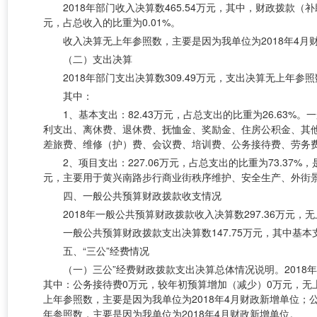
2018年部门收入决算数465.54万元，其中，财政拨款（补助
元，占总收入的比重为0.01%。
收入决算无上年参照数，主要是因为我单位为
2018年4
（二）支出决算
2018年部门支出决算数309.49万元，支出决算无上年参
其中：
1、基本支出：82.43万元，占总支出的比重为26.63
利支出、离休费、退休费、抚恤金、奖励金、住房公积金、其他
差旅费、维修（护）费、会议费、培训费、公务接待费、劳务
2、项目支出：227.06万元，占总支出的比重为73.3
元，主要用于黄兴南路步行商业街秩序维护、安全生产、外街
四、一般公共预算财政拨款收支情况
2018年一般公共预算财政拨款收入决算数297.36万元
一般公共预算财政拨款支出决算数
147.75万元，其中基本
五、
“三公”经费情况
（一）三公
”经费财政拨款支出决算总体情况说明。2018年
其中：公务接待费0万元，较年初预算增加（减少）0万元，无
上年参照数，主要是因为我单位为2018年4月财政新增单位；公务
年参照数，主要是因为我单位为2018年4月财政新增单位。