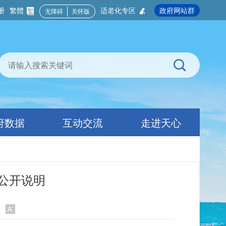
册
繁體
适老化专区
政府网站群
无障碍
关怀版
府数据
互动交流
走进天心
算公开说明