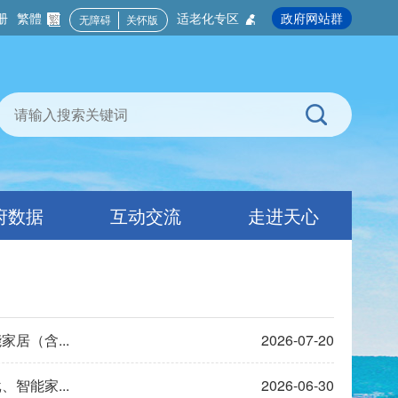
册
繁體
适老化专区
政府网站群
无障碍
关怀版
府数据
互动交流
走进天心
居（含...
2026-07-20
智能家...
2026-06-30