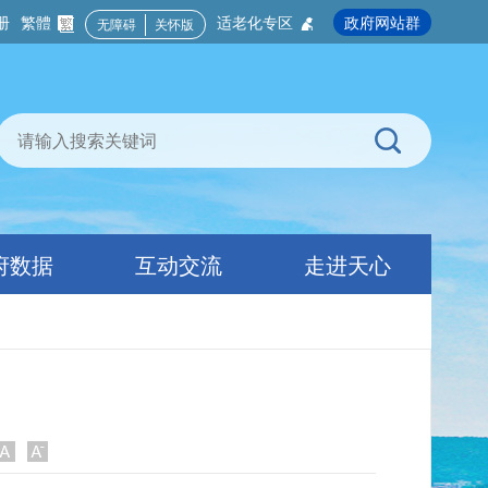
册
繁體
适老化专区
政府网站群
无障碍
关怀版
府数据
互动交流
走进天心