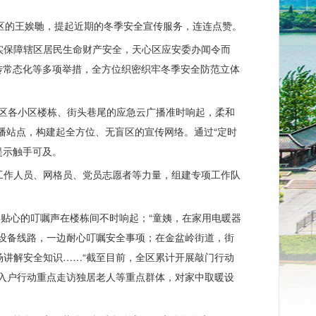
社区的王娭毑，提起近期的冬季安全宣传服务，连连点赞。
实保障辖区居民生命财产安全，天心区应安委办闻令而
传常态化等多项举措，全方位织密织牢冬季安全防范立体
心区各小区楼栋、街头巷尾的应急云广播准时响起，柔和
播站点，构建起全方位、无盲区的宣传网络。通过“定时
提示触手可及。
工作人员、网格员、党员志愿者等力量，组建专项工作队
样贴心的叮嘱声在楼栋间不时响起；“童姨，在家用电暖器
设备线路，一边耐心叮嘱安全事项；在金盆岭街道，街
讲解安全知识……“截至目前，全区累计开展敲门行动
入户行动重点走访独居老人等重点群体，对家中取暖设