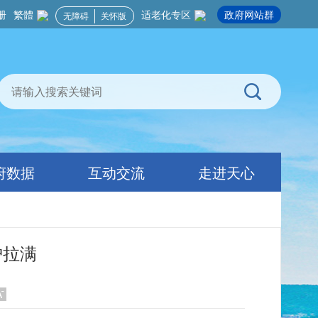
册
繁體
适老化专区
政府网站群
无障碍
关怀版
府数据
互动交流
走进天心
护拉满