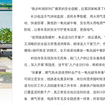
“散步时就听到广播里的安全提醒，赶紧回家检查了
长沙低温天气持续盘踞，居民冬季取暖、用火用气
动、快速部署，聚焦防一氧化碳中毒、安全用火用电用
防线，让寒冬里的安全守护更有温度、更接地气。
“使用煤炭取暖时，务必适当打开窗户，保证通风。
又清晰的安全提示穿透凛冽寒风，精准送入千家万户。作
播报+循环推送”的模式，全天候滚动播放一氧化碳中毒
科技传音实现宣传无死角，敲门入户则让安全服务
伍，深入开展“查隐患、送平安”入户走访行动，将精准
“张爹爹，燃气热水器使用时会产生一氧化碳等有毒
可得注意安全，线路老化要及时换，有任何需求随时联
道与社区工作人员组建专项工作专班，挨家挨户敲响居
已覆盖居民数千户，真正将安全知识送到街道、送到小
备、燃气管道、电路等常见安全隐患逐一排查，对发现