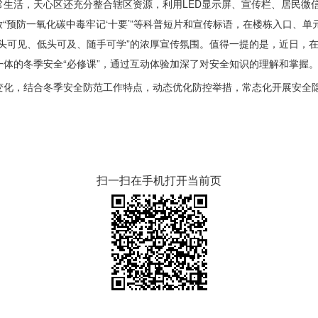
常生活，天心区还充分整合辖区资源，利用LED显示屏、宣传栏、居民微
放“预防一氧化碳中毒牢记‘十要’”等科普短片和宣传标语，在楼栋入口、
头可见、低头可及、随手可学”的浓厚宣传氛围。值得一提的是，近日，在
体的冬季安全“必修课”，通过互动体验加深了对安全知识的理解和掌握
变化，结合冬季安全防范工作特点，动态优化防控举措，常态化开展安全
扫一扫在手机打开当前页