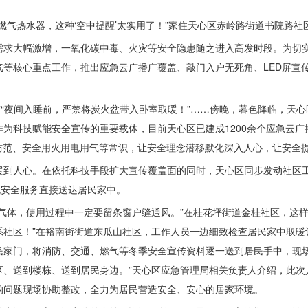
燃气热水器，这种‘空中提醒’太实用了！”家住天心区赤岭路街道书院路
需求大幅激增，一氧化碳中毒、火灾等安全隐患随之进入高发时段。为切
气等核心重点工作，推出应急云广播广覆盖、敲门入户无死角、LED屏宣
”“夜间入睡前，严禁将炭火盆带入卧室取暖！”……傍晚，暮色降临，天
为科技赋能安全宣传的重要载体，目前天心区已建成1200余个应急云广
防范、安全用火用电用气等常识，让安全理念潜移默化深入人心，让安全
暖到人心。在依托科技手段扩大宣传覆盖面的同时，天心区同步发动社区
化安全服务直接送达居民家中。
气体，使用过程中一定要留条窗户缝通风。”在桂花坪街道金桂社区，这
系社区！”在裕南街街道东瓜山社区，工作人员一边细致检查居民家中取暖
民家门，将消防、交通、燃气等冬季安全宣传资料逐一送到居民手中，现场
区、送到楼栋、送到居民身边。”天心区应急管理局相关负责人介绍，此次
的问题现场协助整改，全力为居民营造安全、安心的居家环境。