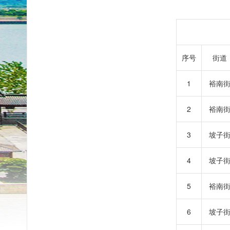
序号
街道
1
裕南
2
裕南
3
坡子
4
坡子
5
裕南
6
坡子