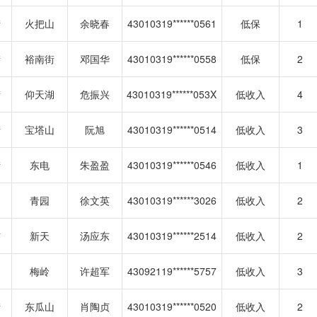
街
火把山
余晓春
43010319******0561
低保
1
街
裕南街
邓国华
43010319******0558
低保
2
街
仰天湖
危振兴
43010319******053X
低收入
4
街
宝塔山
阮旭
43010319******0514
低收入
3
街
东电
朱盈盈
43010319******0546
低收入
1
青园
徐文英
43010319******3026
低收入
2
铺
新天
汤应东
43010319******2514
低收入
2
梅岭
许超军
43092119******5757
低收入
3
街
东瓜山
肖陶贞
43010319******0520
低收入
2