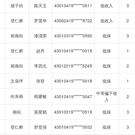
街
坡子街
陈天玉
43010419******0511
低收入
3
街
登仁桥
罗莲华
43062419******8722
低收入
2
街
裕南街
漆清荣
43010319******0590
低保
3
街
登仁桥
赵丹
43010419******001X
低保
1
街
裕南街
李四元
43012219******524X
低保
2
街
文庙坪
张登
43010419******0018
低保
1
中等偏下收
街
向东南
程建敏
43010419******0047
2
入
街
南站
莫星韧
43010319******051X
低保
3
街
登仁桥
舒坚强
43010419******0032
低保
3