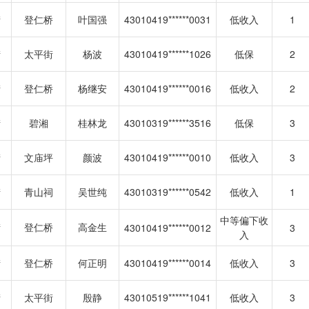
街
登仁桥
叶国强
43010419******0031
低收入
1
街
太平街
杨波
43010419******1026
低保
2
街
登仁桥
杨继安
43010419******0016
低收入
2
街
碧湘
桂林龙
43010319******3516
低保
3
街
文庙坪
颜波
43010419******0010
低收入
3
街
青山祠
吴世纯
43010319******0542
低收入
1
中等偏下收
街
登仁桥
高金生
43010419******0012
3
入
街
登仁桥
何正明
43010419******0014
低收入
3
街
太平街
殷静
43010519******1041
低收入
3