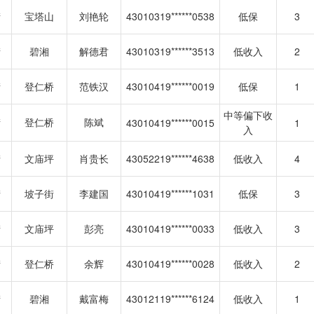
街
宝塔山
刘艳轮
43010319******0538
低保
3
街
碧湘
解德君
43010319******3513
低收入
2
街
登仁桥
范铁汉
43010419******0019
低保
1
中等偏下收
街
登仁桥
陈斌
43010419******0015
1
入
街
文庙坪
肖贵长
43052219******4638
低收入
4
街
坡子街
李建国
43010419******1031
低保
3
街
文庙坪
彭亮
43010419******0033
低收入
3
街
登仁桥
余辉
43010419******0028
低收入
2
街
碧湘
戴富梅
43012119******6124
低收入
1