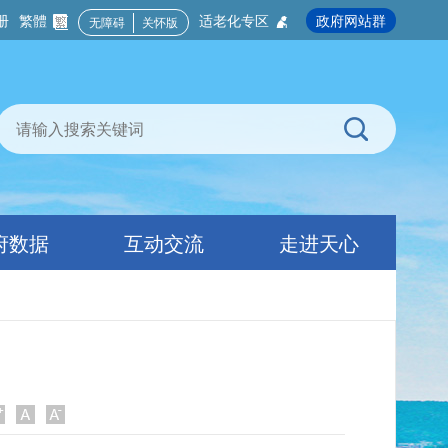
册
繁體
适老化专区
政府网站群
无障碍
关怀版
府数据
互动交流
走进天心