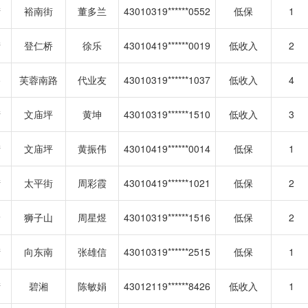
街
裕南街
董多兰
43010319******0552
低保
1
街
登仁桥
徐乐
43010419******0019
低收入
2
路
芙蓉南路
代业友
43010319******1037
低收入
4
街
文庙坪
黄坤
43010319******1510
低收入
3
街
文庙坪
黄振伟
43010419******0014
低保
1
街
太平街
周彩霞
43010419******1021
低保
2
岭
狮子山
周星煜
43010319******1516
低保
2
街
向东南
张雄信
43010319******2515
低保
1
街
碧湘
陈敏娟
43012119******8426
低收入
1