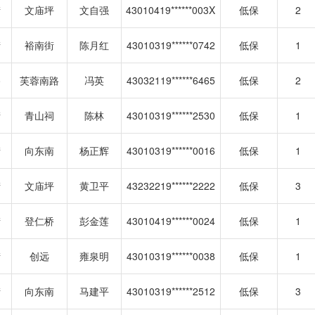
街
文庙坪
文自强
43010419******003X
低保
2
街
裕南街
陈月红
43010319******0742
低保
1
路
芙蓉南路
冯英
43032119******6465
低保
2
街
青山祠
陈林
43010319******2530
低保
1
街
向东南
杨正辉
43010319******0016
低保
1
街
文庙坪
黄卫平
43232219******2222
低保
3
街
登仁桥
彭金莲
43010419******0024
低保
1
街
创远
雍泉明
43010319******0038
低保
1
街
向东南
马建平
43010319******2512
低保
3