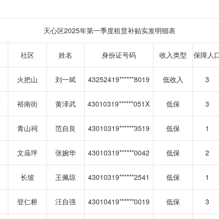
天心区2025年第一季度租赁补贴实发明细表
社区
姓名
身份证号码
收入类型
保障人
街
火把山
刘一斌
43252419******8019
低收入
3
街
裕南街
黄泽武
43010319******051X
低保
3
街
青山祠
范自良
43010319******3519
低保
1
街
文庙坪
张婉华
43010319******0042
低保
2
街
长坡
王佩琼
43010319******2541
低保
1
街
登仁桥
汪自强
43010419******0019
低保
3