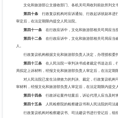
文化和旅游部
公文接收部门、各机关司局
收到前款所列文
第四十条
行政复议机构对应诉通知、行政起诉状副本进
审定后，在法定期限内提交人民法院。
第四十一条
在行政应诉中，
文化和旅游部相关
司局
应当
第四十二条
在行政应诉中，文化和旅游部相关
司局
应当
人。
行政复议机构根据文化和旅游部负责人决定，办理授权委
第四十三条
在人民法院一审判决书或者裁定书送达后，
局
拟定上诉材料，经报文化和旅游部负责人审定后，在法定期
对人民法院已发生法律效力的判决、裁定，行政复议机构
审材料，经报文化和旅游部负责人审定后，在法定期限内提交
第四十四条
行政诉讼案件结案后，诉讼代理人应当及时
第四十五条
人民检察院的检察建议书和人民法院的司法
行政复议机构对检察建议书、司法建议书进行登记后，组