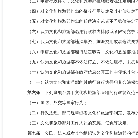
（三）申请行政许可，
文化和旅游部
拒绝或者在法定期限
（四）对
文化和旅游部
作出的征收征用决定及其补偿决定
（五）对
文化和旅游部
作出的赔偿决定或者不予赔偿决定
（六）认为
文化和旅游部
滥用行政权力排除或者限制竞争
（七）认为
文化和旅游部
违法集资、摊派费用或者违法要
（八）申请
文化和旅游部
履行法定职责，
文化和旅游部
拒
（九）认为
文化和旅游部
不依法订立、不依法履行、未按
（十）认为
文化和旅游部
在政府信息公开工作中侵犯其合
（十一）认为
文化和旅游部
的其他行政行为侵犯其合法权
第六条
下列事项不属于文化和旅游部管辖的行政复议范
（一）国防、外交等国家行为；
（二）行政法规、
部门
规章或者文化和旅游部制定、发布
（三）文化和旅游部对工作人员的奖惩、任免等决定。
第七条
公民、法人或者其他组织认为文化和旅游部的行