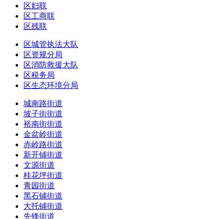
区妇联
区工商联
区残联
区城管执法大队
区资规分局
区消防救援大队
区税务局
区生态环境分局
城南路街道
坡子街街道
裕南街街道
金盆岭街道
赤岭路街道
新开铺街道
文源街道
桂花坪街道
青园街道
黑石铺街道
大托铺街道
先锋街道