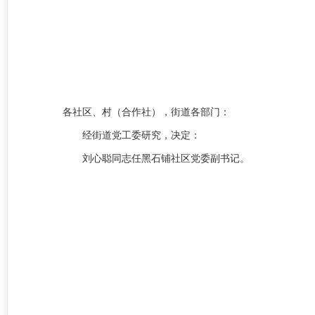
各社区、村（合作社），街道
各
部门
：
经街道
党
工委研究，决定
：
刘心聪同志任黑石铺社区
党委副书记。