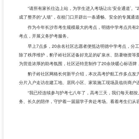
“请所有家长往边上站，为学生进入考场让出‘安全通道’。
成了整齐的“人墙”，在校门口开辟出一条通畅、安全的专属通
作为今年长沙市考生规模最大的考点，明德中学考点共有2
考点，开展义务护考服务。
早上7点多，20余名社区志愿者便抵达明德中学考点，分
除了秩序维护，豹子岭社区还备好充足的矿泉水、防暑物资等
为营造浓厚的助考氛围，社区还特意制作了20余块暖心标语牌
豹子岭社区网格长何新平介绍，本次高考护航工作多点发力
分片入户走访在建工地、居民小区、家装施工现场及临街商户
“我已经连续参与护考七八年了，高考三天，我们每天都按
务、长久的陪伴，守护着一届届学子奔赴考场。看着考生们从