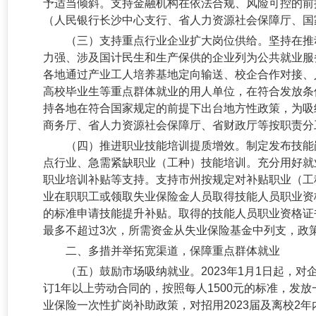
予适当倾斜。支持金融机构在依法合规、风险可控的前
（人民银行长沙中心支行、省人力资源社会保障厅、国
（三）支持重点行业企业扩大岗位供给。
坚持在推
力强、涉及国计民生和生产保供的企业列为公共就业服
各地通过产业工人培养基地定向输送、校企合作对接、
高校毕业生等重点群体就业的用人单位，在符合发放条
持各地在符合国家规定的前提下出台地方性政策，为吸
商务厅、省人力资源社会保障厅、省财政厅等按职责分
（四）推进职业技能培训提质增效。
制定发布技能
点行业、急需紧缺职业（工种）技能培训。充分用好就
职业培训补贴等支持。支持市州按规定对补贴职业（工
业在职职工或领取失业保险金人员取得技能人员职业资格
的标准申请技能提升补贴。取得的技能人员职业资格证
最多不超过3次，所需资金从失业保险基金中列支，政策
二、多措并举拓宽渠道，保障重点群体就业
（五）鼓励市场吸纳就业。
2
023年1月1日起，
订1年以上劳动合同的，按照每人1500元的标准，发放
业保险一次性扩岗补助政策，对招用2023届及离校2