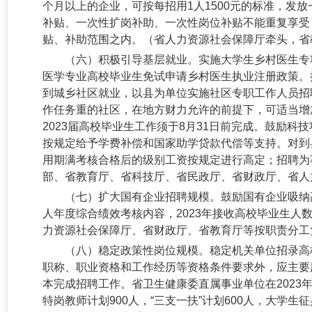
个月以上的企业，可按每招用1人1500元的标准，发放
补贴、一次性扩岗补助、一次性岗位补贴不能重复享受
贴、补助范围之内。（省人力资源社会保障厅牵头，省
（六）积极引导基层就业。
实施大学生乡村医生专
医学专业高校毕业生免试申请乡村医生执业注册政策。
到城乡社区就业，以县为单位实施社区专职工作人员招
作任务重的社区，在地方财力允许的前提下，可适当增
2023届高校毕业生工作须于8月31日前完成。鼓励
按规定给予学费补偿和国家助学贷款代偿等支持。对到
用期满考核合格后的级别工资按规定进行高定；招聘为
部、省教育厅、省科技厅、省民政厅、省财政厅、省人
（七）扩大国有企业招聘规模。
鼓励国有企业吸纳
人年度综合绩效考核内容，
2023年接收高校毕业生人
力资源社会保障厅、省财政厅、省教育厅等按职责分工
（八）稳定政策性岗位规模。
稳定机关单位招录高
职称、职业资格和工作经历等资格条件要求外，应主要
本完成招聘工作。省卫生健康委直属事业单位在2023
特岗教师计划900人，“三支一扶”计划600人，大学