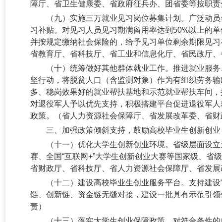
障厅、省卫生健康委、省政府征兵办、团省委等按职责
（九）实施三万就业见习岗位募集计划。
广泛动员
习补贴。对见习人员见习期满留用率达到50%以上的单
并按规定缴纳社会保险的，给予见习单位剩余期限见习补
省教育厅、省科技厅、省工业和信息化厅、省民政厅、
（十）统筹做好其他群体就业工作。
推进就业服务
坚行动，将脱贫人口（含监测对象）作为有组织劳务输
多、稳岗效果好的就业帮扶基地和示范就业帮扶车间，
对退役军人予以优先支持，积极搭建平台促进退役军人
政策。（省人力资源社会保障厅、省发展改革委、省财
三、加强政策倾斜支持，鼓励高校毕业生创新创业
（十一）优化大学生创新创业环境。
省级层面设立
赛、全国“互联网+”大学生创新创业大赛等国家级、
省财政厅、省科技厅、省人力资源社会保障厅、省发展
（十二）建设高校毕业生创业服务平台。
支持建设
链、创新链、资金链无缝对接，建设一批具有示范引领
责）
（十三）落实大学生创业保障政策。
对符合条件的