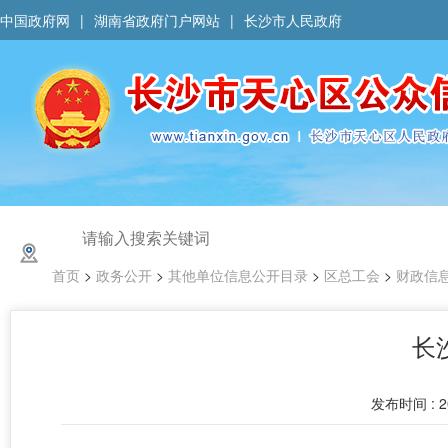
中国政府网
|
湖南省政府门户网站
|
长沙市人民政府
首页
>
政务公开
>
其他单位信息公开目录
>
区总工会
>
财政信
长
发布时间 : 20