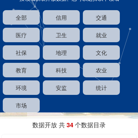
全部
信用
交通
医疗
卫生
就业
社保
地理
文化
教育
科技
农业
环境
安监
统计
市场
数据开放
共
34
个数据目录