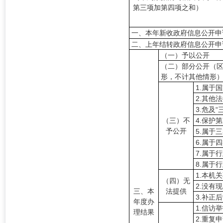
第三项加第四项之和）
一、本年新收政府信息公开申
二、上年结转政府信息公开申
（一）予以公开
（二）部分公开（
形，不计其他情形
1.属于
2.其他
3.危及
（三）不
4.保护
予公开
5.属于
6.属于
7.属于
8.属于
1.本机
（四）无
2.没有
三、本
法提供
3.补正
年度办
1.信访
理结果
2.重复