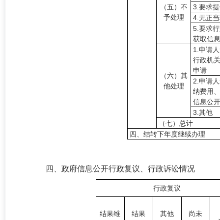
（五）不
3.要求
予处理
4.无正
5.要求
获取信
1.申请
行政机
申请
（六）其
2.申请
他处理
纳费用
信息公
3.其他
（七）总计
四、结转下年度继续办理
四、政府信息公开行政复议、行政诉讼情况
行政复议
结果维
结果
其他
尚未