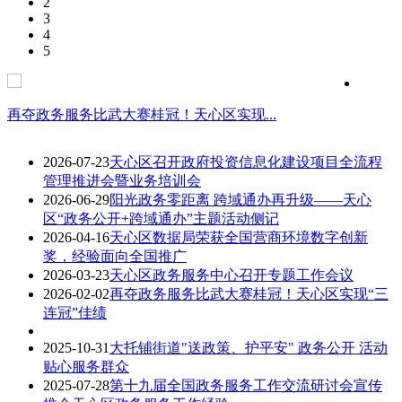
2
3
4
5
再夺政务服务比武大赛桂冠！天心区实现...
大托铺
2026-07-23
天心区召开政府投资信息化建设项目全流程
管理推进会暨业务培训会
2026-06-29
阳光政务零距离 跨域通办再升级——天心
区“政务公开+跨域通办”主题活动侧记
2026-04-16
天心区数据局荣获全国营商环境数字创新
奖，经验面向全国推广
2026-03-23
天心区政务服务中心召开专题工作会议
2026-02-02
再夺政务服务比武大赛桂冠！天心区实现“三
连冠”佳绩
2025-10-31
大托铺街道"送政策、护平安" 政务公开 活动
贴心服务群众
2025-07-28
第十九届全国政务服务工作交流研讨会宣传