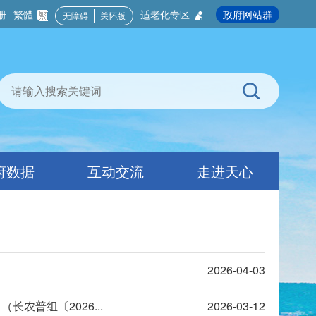
册
繁體
适老化专区
政府网站群
无障碍
关怀版
府数据
互动交流
走进天心
2026-04-03
农普组〔2026...
2026-03-12