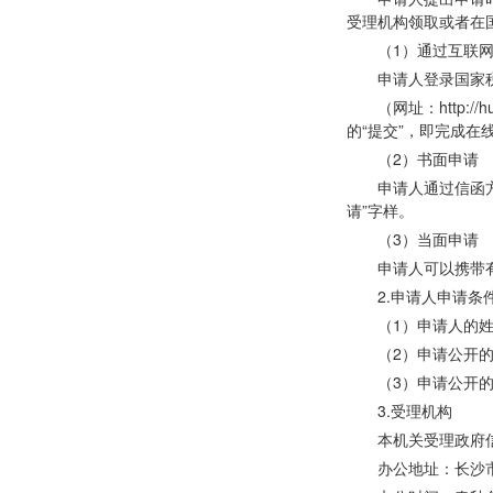
受理机构领取或者在
（
1）通过互联
申请人登录国家
（网址：
http:
的“提交”，即完成在
（
2）书面申请
申请人通过信函
请”字样。
（
3）当面申请
申请人可以携带
2.申请人申请条
（
1）申请人的
（
2）申请公开
（
3）申请公开
3.受理机构
本机关受理政府
办公地址：长沙