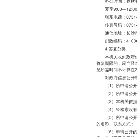
办公时间：春秋
夏季
9:00—12
联系电话：
0731
传真号码：
0731
通信地址：长沙
邮政编码：
4100
4.答复分类
本机关收到政府
答复期限的，应当经
见所需时间不计算在2
对政府信息公开
（
1）所申请公
（
2）所申请公
（
3）本机关依
（
4）经检索没
（
5）所申请公
的名称、联系方式；
（
6）申请公开