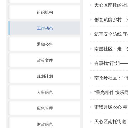
天心区南托岭社
组织机构
创意赋能乡村，
工作动态
筑牢安全防线 
通知公告
南鑫社区：走！
政策文件
有事找“行”姐
规划计划
南托岭社区：平安
“星光相伴 快
人事信息
雷锋月暖农心 精
应急管理
天心区南托街道
财政信息